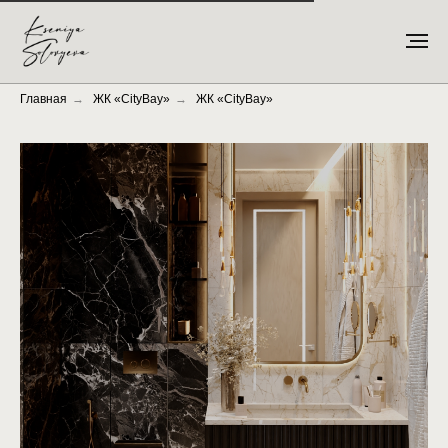
Главная
→
ЖК «CityBay»
→
ЖК «CityBay»